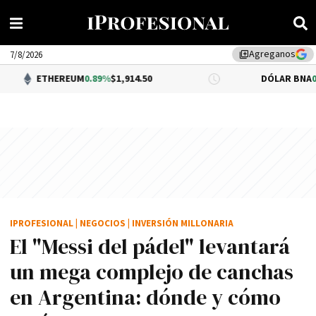
Agreganos
library_add
7/8/2026
EUM
0.89%
$1,914.50
DÓLAR BNA
0.34%
$1,520.00
IPROFESIONAL
|
NEGOCIOS
|
INVERSIÓN MILLONARIA
El "Messi del pádel" levantará
un mega complejo de canchas
en Argentina: dónde y cómo