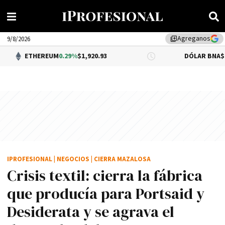
Agreganos
library_add
9/8/2026
REUM
0.29%
$1,920.93
DÓLAR BNA
$1,520.00
IPROFESIONAL
|
NEGOCIOS
|
CIERRA MAZALOSA
Crisis textil: cierra la fábrica
que producía para Portsaid y
Desiderata y se agrava el