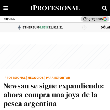
Agreganos
library_add
7/8/2026
ETHEREUM
0.82%
$1,913.21
DÓLAR BNA
0.34%
$
IPROFESIONAL
|
NEGOCIOS
|
PARA EXPORTAR
Newsan se sigue expandiendo:
ahora compra una joya de la
pesca argentina