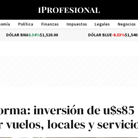
nomía
Política
Finanzas
Impuestos
Legales
Negocios
Management
BNA
0.34%
$1,520.00
DÓLAR BLUE
-0.33%
$1,540.00
orma: inversión de u$s85
 vuelos, locales y servici