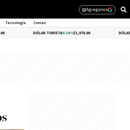
Agreganos
library_add
Tecnología
Comex
DÓLAR TURISTA
0.34%
$1,976.00
DÓLAR MEP
-0.54
os