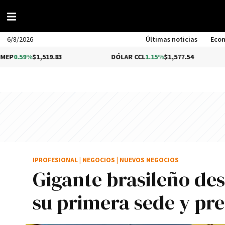
6/8/2026
Últimas noticias
Eco
$1,519.83
DÓLAR CCL
1.15%
$1,577.54
BITC
IPROFESIONAL
|
NEGOCIOS
|
NUEVOS NEGOCIOS
Gigante brasileño de
su primera sede y pr