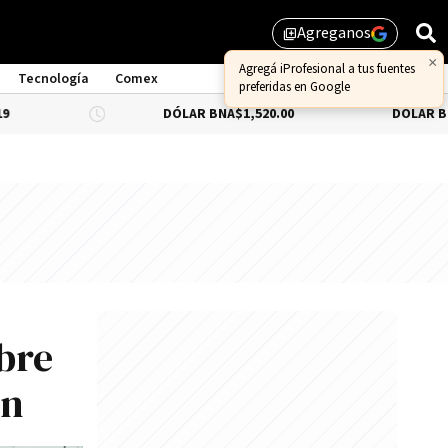
Agreganos
library_add
×
Agregá iProfesional a tus fuentes
Tecnología
Comex
preferidas en Google
DÓLAR BNA
$1,520.00
DÓLAR BLUE
$1,540
bre
ón