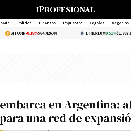
nomía
Política
Finanzas
Impuestos
Legales
Negocios
Management
OIN
-0.18%
$64,426.00
ETHEREUM
0.51%
$1,907.19
sembarca en Argentina: a
epara una red de expansi