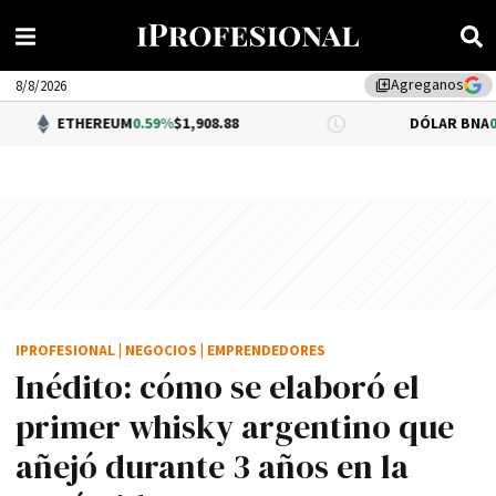
Agreganos
library_add
8/8/2026
M
0.59%
$1,908.88
DÓLAR BNA
0.34%
$1,520.00
IPROFESIONAL
|
NEGOCIOS
|
EMPRENDEDORES
Inédito: cómo se elaboró el
primer whisky argentino que
añejó durante 3 años en la