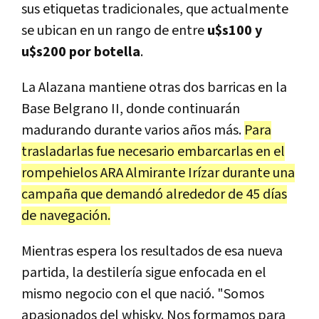
sus etiquetas tradicionales, que actualmente
se ubican en un rango de entre
u$s100 y
u$s200 por botella
.
La Alazana mantiene otras dos barricas en la
Base Belgrano II, donde continuarán
madurando durante varios años más.
Para
trasladarlas fue necesario embarcarlas en el
rompehielos ARA Almirante Irízar durante una
campaña que demandó alrededor de 45 días
de navegación.
Mientras espera los resultados de esa nueva
partida, la destilería sigue enfocada en el
mismo negocio con el que nació. "Somos
apasionados del whisky. Nos formamos para