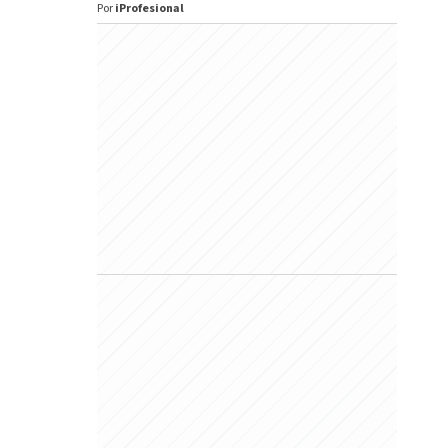
Por
iProfesional