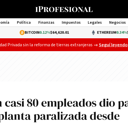
nomía
Política
Finanzas
Impuestos
Legales
Negocios
Management
ITCOIN
0.12%
$64,620.01
ETHEREUM
0.34%
$1,904.10
Gobierno busca a
dad Privada sin la reforma de tierras extranjeras
→
Seguí leyendo
n casi 80 empleados dio p
 planta paralizada desde