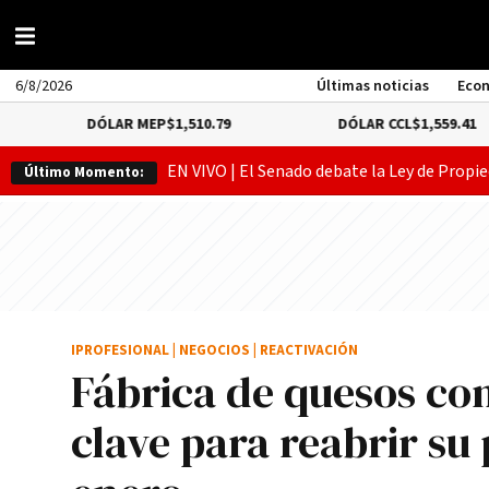
6/8/2026
Últimas noticias
Eco
ÓLAR MEP
$1,510.79
DÓLAR CCL
$1,559.41
B
EN VIVO | El Senado debate la Ley de Propie
Último Momento:
IPROFESIONAL
|
NEGOCIOS
|
REACTIVACIÓN
Fábrica de quesos co
clave para reabrir su