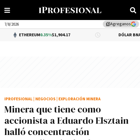
Agreganos
library_add
7/8/2026
HEREUM
0.35%
$1,904.17
DÓLAR BNA
$1,520.00
IPROFESIONAL
|
NEGOCIOS
|
EXPLORACIÓN MINERA
Minera que tiene como
accionista a Eduardo Elsztain
halló concentración