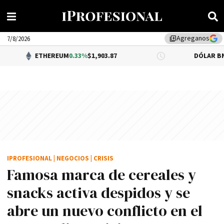
Agreganos
library_add
7/8/2026
ETHEREUM
0.33%
$1,903.87
DÓLAR BNA
0.34%
$1,5
IPROFESIONAL
|
NEGOCIOS
|
CRISIS
Famosa marca de cereales y
snacks activa despidos y se
abre un nuevo conflicto en el