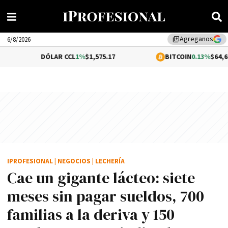
Agreganos
library_add
6/8/2026
DÓLAR CCL
1%
$1,575.17
BITCOIN
0.13%
$64,626.59
IPROFESIONAL
|
NEGOCIOS
|
LECHERÍA
Cae un gigante lácteo: siete
meses sin pagar sueldos, 700
familias a la deriva y 150