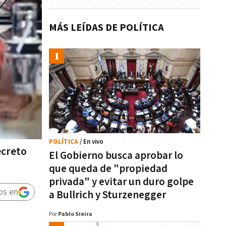
MÁS LEÍDAS DE POLÍTICA
POLÍTICA
/ En vivo
ecreto
El Gobierno busca aprobar lo
que queda de "propiedad
privada" y evitar un duro golpe
os en
a Bullrich y Sturzenegger
Por
Pablo Sieira