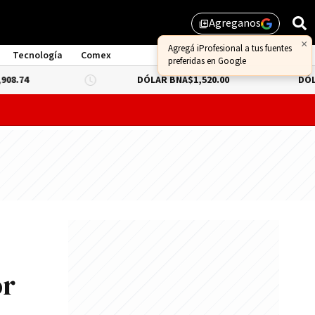
Agreganos
library_add
×
Agregá iProfesional a tus fuentes
Tecnología
Comex
preferidas en Google
DÓLAR BNA
$1,520.00
DÓLAR BLUE
-0.
probar lo que queda de "propiedad privada" y evitar un dur
or