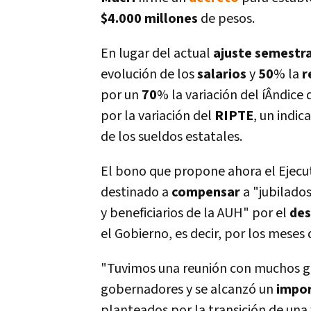
$4.000
millones
de pesos.
En lugar del actual
ajuste
semestra
evolución de los
salarios
y
50
% la
r
por un
70
% la variación del íÂndice
por la variación del
RIPTE
, un indic
de los sueldos estatales.
El bono que propone ahora el Ejecu
destinado a
compensar
a "jubilados
y beneficiarios de la AUH" por el
des
el Gobierno, es decir, por los meses
"Tuvimos una reunión con muchos 
gobernadores y se alcanzó un
impo
planteados por la transición de una 