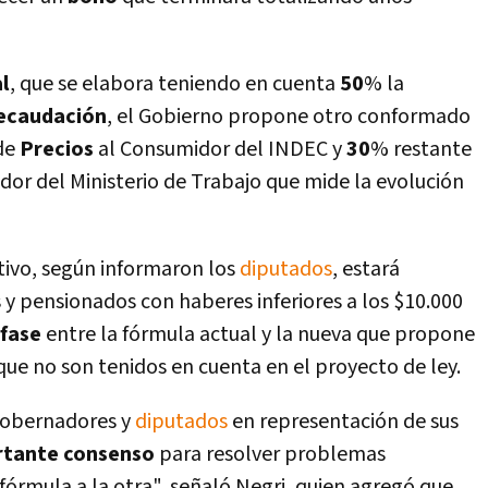
l
, que se elabora teniendo en cuenta
50
% la
ecaudación
, el Gobierno propone otro conformado
 de
Precios
al Consumidor del INDEC y
30
% restante
ador del Ministerio de Trabajo que mide la evolución
tivo, según informaron los
diputados
, estará
 y pensionados con haberes inferiores a los $10.000
fase
entre la fórmula actual y la nueva que propone
 que no son tenidos en cuenta en el proyecto de ley.
gobernadores y
diputados
en representación de sus
rtante
consenso
para resolver problemas
fórmula a la otra", señaló Negri, quien agregó que