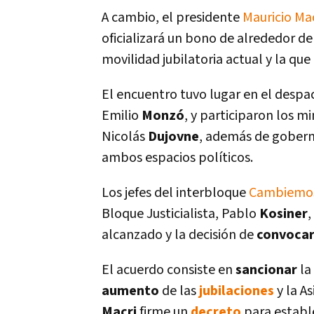
A cambio, el presidente
Mauricio Mac
oficializará un bono de alrededor d
movilidad jubilatoria actual y la que
El encuentro tuvo lugar en el desp
Emilio
Monzó
, y participaron los mi
Nicolás
Dujovne
, además de gobernad
ambos espacios polí­ticos.
Los jefes del interbloque
Cambiemo
Bloque Justicialista, Pablo
Kosiner
,
alcanzado y la decisión de
convoca
El acuerdo consiste en
sancionar
la
aumento
de las
jubilaciones
y la As
Macri
firme un
decreto
para establ