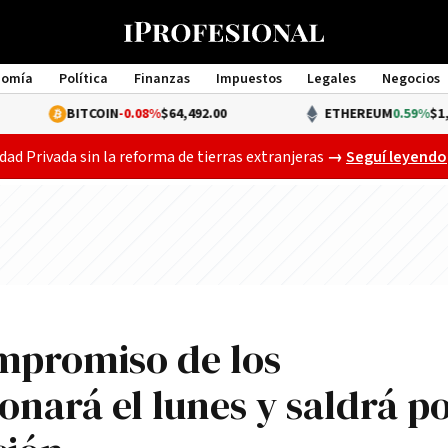
nomía
Política
Finanzas
Impuestos
Legales
Negocios
Management
ITCOIN
-0.08%
$64,492.00
ETHEREUM
0.59%
$1,908.74
Gobierno busca a
dad Privada sin la reforma de tierras extranjeras
→
Seguí leyendo
ompromiso de los
onará el lunes y saldrá p