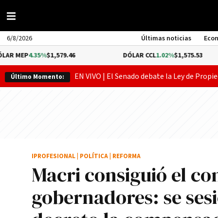
6/8/2026
Últimas noticias
Eco
35%
$1,579.46
DÓLAR CCL
1.02%
$1,575.53
B
EN VIVO | El Senado debate la Ley de Propie
Último Momento:
IPROFESIONAL
|
POLÍTICA
|
REFORMA
Macri consiguió el c
gobernadores: se sesi