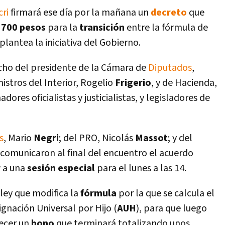
ri
firmará ese dí­a por la mañana un
decreto
que
e
700 pesos
para la
transición
entre la fórmula de
 plantea la iniciativa del Gobierno.
acho del presidente de la Cámara de
Diputados
,
nistros del Interior, Rogelio
Frigerio
, y de Hacienda,
ores oficialistas y justicialistas, y legisladores de
s
, Mario
Negri
; del PRO, Nicolás
Massot
; y del
 comunicaron al final del encuentro el acuerdo
r
a una
sesión especial
para el lunes a las 14.
 ley que modifica la
fórmula
por la que se calcula el
ignación Universal por Hijo (
AUH
), para que luego
ecer un
bono
que terminará totalizando unos