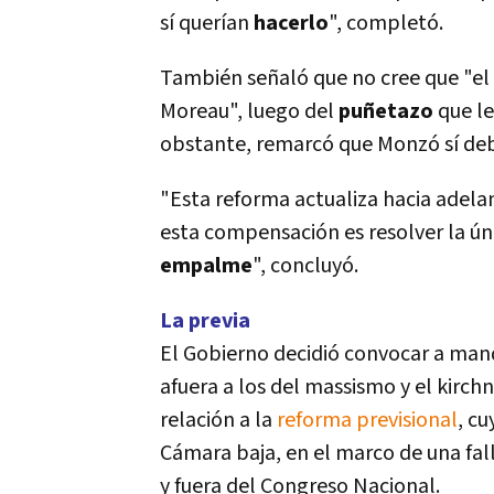
sí­ querí­an
hacerlo
", completó.
También señaló que no cree que "el
Moreau", luego del
puñetazo
que le
obstante, remarcó que Monzó sí­ deb
"Esta reforma actualiza hacia adela
esta compensación es resolver la únic
empalme
", concluyó.
La previa
El Gobierno decidió convocar a mand
afuera a los del massismo y el kirch
relación a la
reforma previsional
, c
Cámara baja, en el marco de una fall
y fuera del Congreso Nacional.