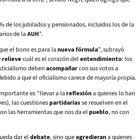
% de los jubilados y pensionados, incluidos los de la
arios de la
AUH
".
ue el bono es para la
nueva fórmula
", subrayó
e
relieve
cuál es el corazón del
entendimiento
: los
sticialismo deben
acompañar
con sus votos a
debido a que el oficialismo carece de mayorí­a propia.
importante es "llevar a la
reflexión
a quienes lo han
eves), las cuestiones
partidarias
se resuelven en el
 son las herramientas que nos da el
pueblo
, no con
pueda dar el
debate
, sino que
agredieran
a quienes