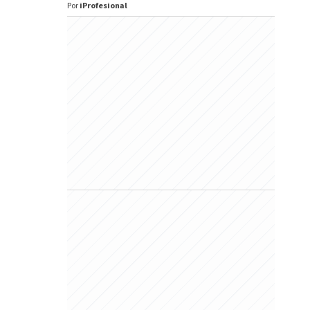
Por
iProfesional