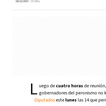
16/12/2017
- 15:25hs
L
uego de
cuatro horas
de reunión,
gobernadores del peronismo no ki
Diputados
este
lunes
las 14 que pe