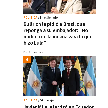
POLÍTICA
/ En el Senado
Bullrich le pidió a Brasil que
reponga a su embajador: "No
miden con la misma vara lo que
hizo Lula"
Por
iProfesional
POLÍTICA
/ Otro viaje
Javier Milei aterrizó en Ecuador