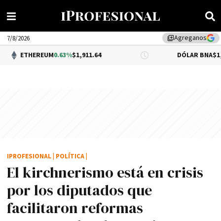
Agreganos
library_add
7/8/2026
REUM
0.63%
$1,911.64
DÓLAR BNA
$1,520.00
IPROFESIONAL
|
POLÍTICA
|
El kirchnerismo está en crisis
por los diputados que
facilitaron reformas