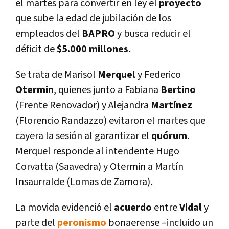
el martes para convertir en ley el
proyecto
que sube la edad de jubilación de los
empleados del
BAPRO
y busca reducir el
déficit de
$5.000 millones
.
Se trata de Marisol
Merquel
y Federico
Otermin
, quienes junto a Fabiana
Bertino
(Frente Renovador) y Alejandra
Martí­nez
(Florencio Randazzo) evitaron el martes que
cayera la sesión al garantizar el
quórum
.
Merquel responde al intendente Hugo
Corvatta (Saavedra) y Otermin a Martí­n
Insaurralde (Lomas de Zamora).
La movida evidenció el
acuerdo
entre
Vidal
y
parte del
peronismo
bonaerense –incluido un