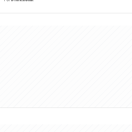
Por
iProfesional