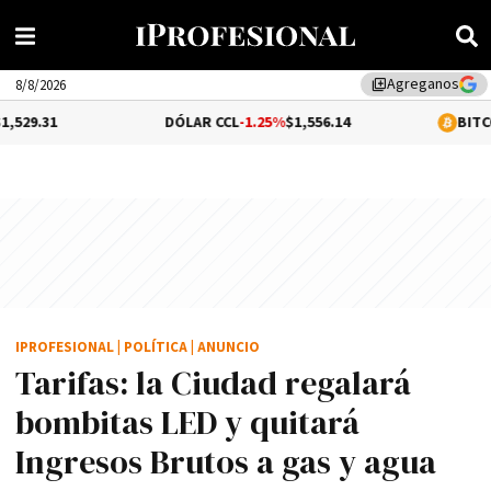
Agreganos
library_add
8/8/2026
DÓLAR CCL
-1.25%
$1,556.14
BITCOIN
0.02%
$6
IPROFESIONAL
|
POLÍTICA
|
ANUNCIO
Tarifas: la Ciudad regalará
bombitas LED y quitará
Ingresos Brutos a gas y agua