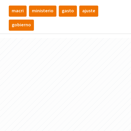
macri
ministerio
gasto
ajuste
gobierno