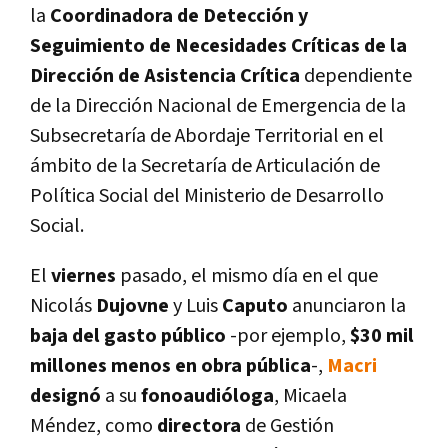
la
Coordinadora de Detección y
Seguimiento de Necesidades Crí­ticas de la
Dirección de Asistencia Crí­tica
dependiente
de la Dirección Nacional de Emergencia de la
Subsecretarí­a de Abordaje Territorial en el
ámbito de la Secretarí­a de Articulación de
Polí­tica Social del Ministerio de Desarrollo
Social.
El
viernes
pasado, el mismo dí­a en el que
Nicolás
Dujovne
y Luis
Caputo
anunciaron la
baja del gasto público
-por ejemplo,
$30 mil
millones menos en obra pública
-,
Macri
designó
a su
fonoaudióloga
, Micaela
Méndez, como
directora
de Gestión