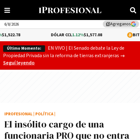
Agreganos
library_add
6/8/2026
DÓLAR CCL
1.12%
$1,577.08
BITCOIN
0.05%
$
EN VIVO | El Senado debate la Ley de
Último Momento:
El Senado
Propiedad Privada sin la reforma de tierras extranjeras
→
Seguí leyendo
IPROFESIONAL
|
POLÍTICA
|
El insólito cargo de una
funcionaria PRO que no entra