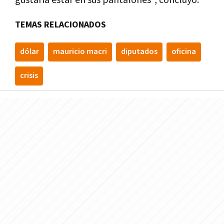
gustarí­a estar en sus pantalones", concluyó.
TEMAS RELACIONADOS
dólar
mauricio macri
diputados
oficina
crisis