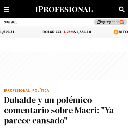
Agreganos
library_add
9/8/2026
DÓLAR CCL
-1.25%
$1,556.14
BITCOIN
0.25%
$6
IPROFESIONAL
|
POLÍTICA
|
Duhalde y un polémico
comentario sobre Macri: "Ya
parece cansado"