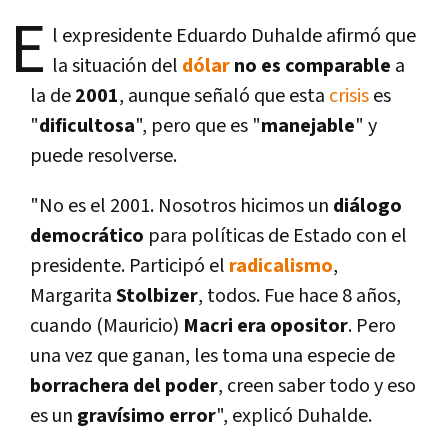
E
l expresidente Eduardo Duhalde afirmó que
la situación del
dólar
no es comparable
a
la de
2001
, aunque señaló que esta
crisis
es
"
dificultosa
", pero que es "
manejable
" y
puede resolverse.
"No es el 2001. Nosotros hicimos un
diálogo
democrático
para polí­ticas de Estado con el
presidente. Participó el
radicalismo
,
Margarita
Stolbizer
, todos. Fue hace 8 años,
cuando (Mauricio)
Macri era opositor
. Pero
una vez que ganan, les toma una especie de
borrachera del poder
, creen saber todo y eso
es un
graví­simo error
", explicó Duhalde.