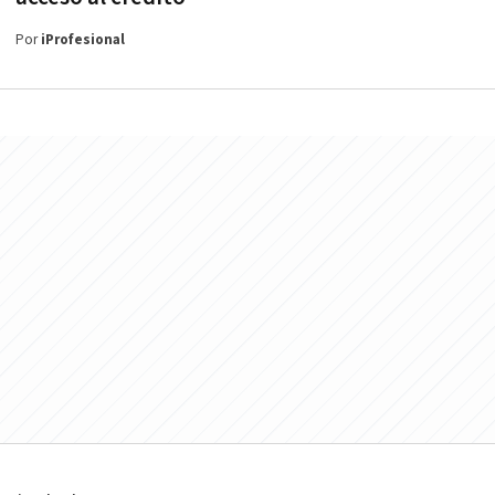
Por
iProfesional