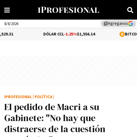
Agreganos
library_add
8/8/2026
DÓLAR CCL
-1.25%
$1,556.14
BITCOIN
0.14%
$65
IPROFESIONAL
|
POLÍTICA
|
El pedido de Macri a su
Gabinete: "No hay que
distraerse de la cuestión