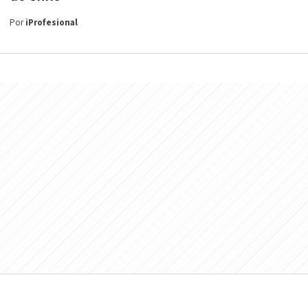
Por
iProfesional