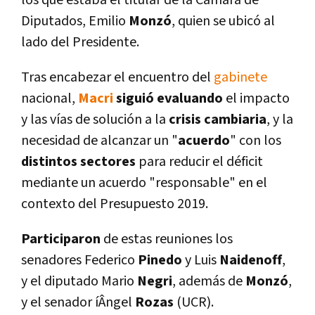
los que estaba el titular de la Cámara de
Diputados, Emilio
Monzó
, quien se ubicó al
lado del Presidente.
Tras encabezar el encuentro del
gabinete
nacional,
Macri
siguió evaluando
el impacto
y las ví­as de solución a la
crisis cambiaria
, y la
necesidad de alcanzar un "
acuerdo
" con los
distintos sectores
para reducir el déficit
mediante un acuerdo "responsable" en el
contexto del Presupuesto 2019.
Participaron
de estas reuniones los
senadores Federico
Pinedo
y Luis
Naidenoff
,
y el diputado Mario
Negri
, además de
Monzó
,
y el senador íÂngel
Rozas
(UCR).