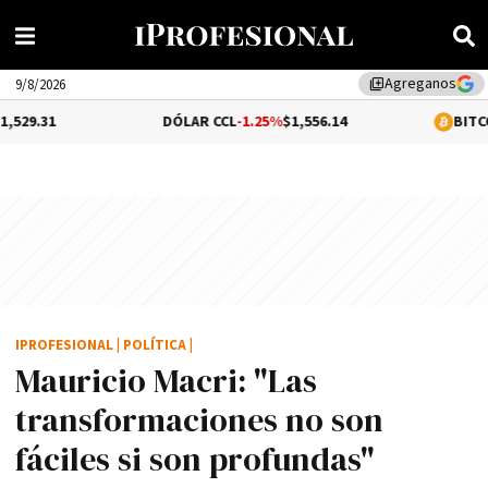
Agreganos
library_add
9/8/2026
DÓLAR CCL
-1.25%
$1,556.14
BITCOIN
0.02%
$6
IPROFESIONAL
|
POLÍTICA
|
Mauricio Macri: "Las
transformaciones no son
fáciles si son profundas"