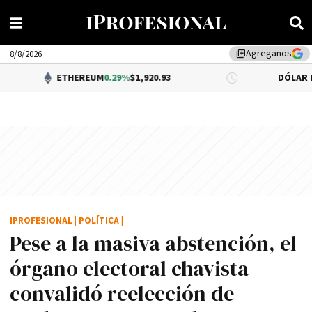
Agreganos
library_add
8/8/2026
ETHEREUM
0.29%
$1,920.93
DÓLAR BNA
$1,520.0
IPROFESIONAL
|
POLÍTICA
|
Pese a la masiva abstención, el
órgano electoral chavista
convalidó reelección de