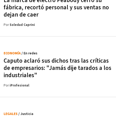
La marca de electro Peabody cerró su
fábrica, recortó personal y sus ventas no
dejan de caer
Por
Soledad Caprini
ECONOMÍA
/ En redes
Caputo aclaró sus dichos tras las críticas
de empresarios: "Jamás dije tarados a los
industriales"
Por
iProfesional
LEGALES
/ Justicia