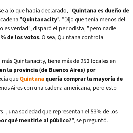
 a lo que habí­a declarado, "
Quintana es dueño de
a cadena "
Quintanacity
". "Dijo que tení­a menos del
o es verdad", disparó el periodista, "pero nadie
3% de los votos
. O sea, Quintana controla
 más Quintanacity, tiene más de 250 locales en
en la provincia (de Buenos Aires) por
ecí­a que
Quintana
querí­a comprar la mayorí­a de
enos Aires con una cadena americana, pero esto
s I, una sociedad que representan el 53% de los
or qué mentirle al público?
", se preguntó.