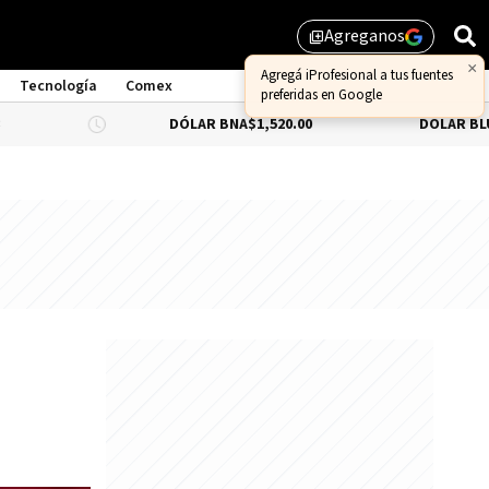
Agreganos
library_add
Tecnología
Comex
DÓLAR BNA
$1,520.00
DÓLAR BLUE
-0.33%
$1