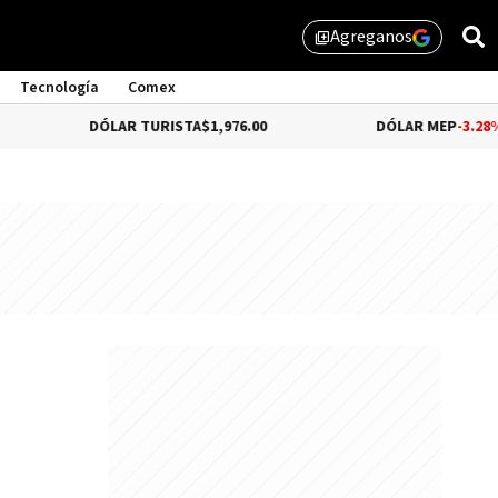
Agreganos
library_add
Tecnología
Comex
DÓLAR TURISTA
$1,976.00
DÓLAR MEP
-3.28%
$1,529.31