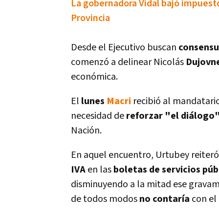
La gobernadora Vidal bajó impuestos
Provincia
Desde el Ejecutivo buscan
consensu
comenzó a delinear Nicolás
Dujovn
económica.
El
lunes
Macri
recibió al mandatari
necesidad de
reforzar "el diálogo"
Nación.
En aquel encuentro, Urtubey reiteró
IVA
en las
boletas de servicios púb
disminuyendo a la mitad ese gravame
de todos modos
no contarí­a
con el