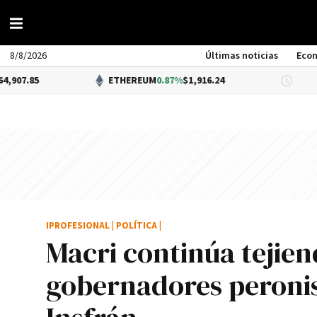
8/8/2026
Últimas noticias
Eco
ETHEREUM
0.87%
$1,916.24
DÓLAR
IPROFESIONAL
|
POLÍTICA
|
Macri continúa tejie
gobernadores peronist