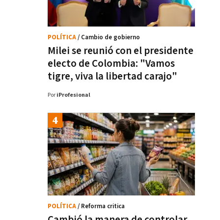
POLÍTICA
/ Cambio de gobierno
Milei se reunió con el presidente
electo de Colombia: "Vamos
tigre, viva la libertad carajo"
Por
iProfesional
POLÍTICA
/ Reforma critica
Cambió la manera de controlar