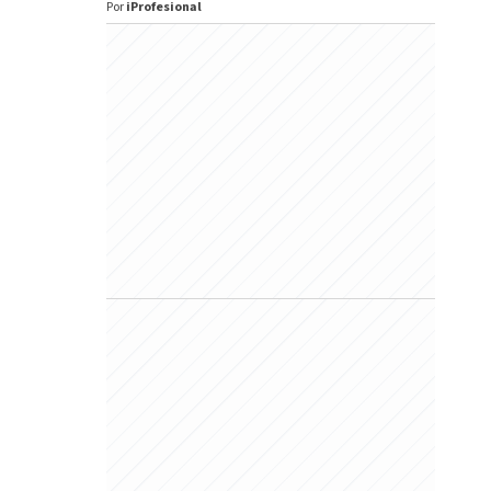
Por
iProfesional