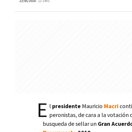
22/05/2018
- 12:14hs
E
l
presidente
Mauricio
Macri
cont
peronistas, de cara a la votación 
busqueda de sellar un
Gran Acuerdo