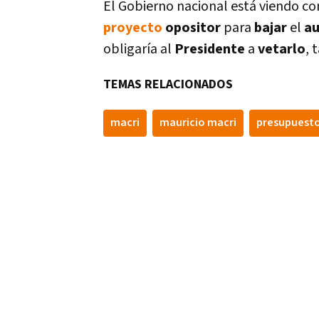
El Gobierno nacional está viendo co
proyecto
opositor
para
bajar
el
au
obligarí­a al
Presidente
a
vetarlo
, 
TEMAS RELACIONADOS
macri
mauricio macri
presupuest