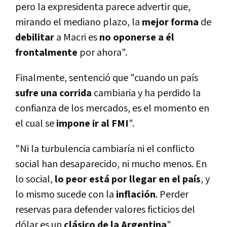
pero la expresidenta parece advertir que,
mirando el mediano plazo, la
mejor
forma
de
debilitar
a Macri es
no oponerse a él
frontalmente
por ahora".
Finalmente, sentenció que "cuando un paí­s
sufre una corrida
cambiaria y ha perdido la
confianza de los mercados, es el momento en
el cual se
impone ir al FMI
".
"Ni la turbulencia cambiarí­a ni el conflicto
social han desaparecido, ni mucho menos. En
lo social,
lo peor está por llegar en el paí­s
, y
lo mismo sucede con la
inflación
. Perder
reservas para defender valores ficticios del
dólar es un
clásico de la Argentina
",