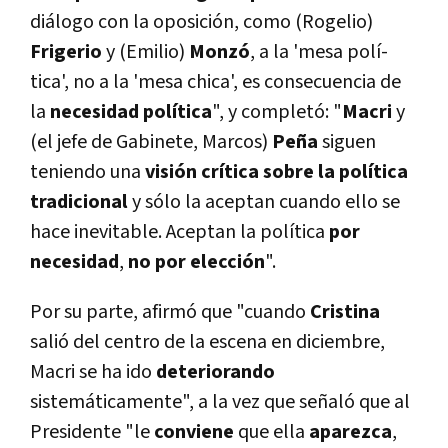
diálogo con la oposición, como (Rogelio)
Frigerio
y (Emilio)
Monzó
, a la 'mesa polí­
tica', no a la 'mesa chica', es consecuencia de
la
necesidad polí­tica
", y completó: "
Macri
y
(el jefe de Gabinete, Marcos)
Peña
siguen
teniendo una
visión crí­tica sobre la polí­tica
tradicional
y sólo la aceptan cuando ello se
hace inevitable. Aceptan la polí­tica
por
necesidad
,
no
por
elección
".
Por su parte, afirmó que "cuando
Cristina
salió del centro de la escena en diciembre,
Macri se ha ido
deteriorando
sistemáticamente", a la vez que señaló que al
Presidente "le
conviene
que ella
aparezca
,