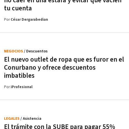
no caer en una estafa y evitar que vacíen
tu cuenta
Por
César Dergarabedian
NEGOCIOS
/ Descuentos
El nuevo outlet de ropa que es furor en el
Conurbano y ofrece descuentos
imbatibles
Por
iProfesional
LEGALES
/ Asistencia
El trámite con la SUBE para pagar 55%