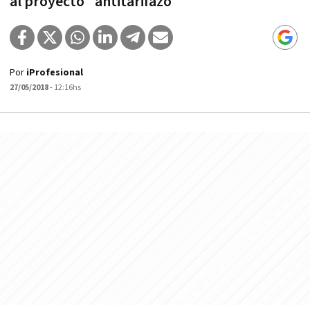
al proyecto "antitarifazo"
Por
iProfesional
27/05/2018
- 12:16hs