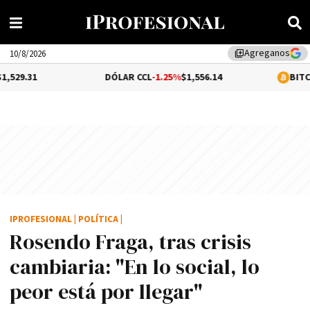
Agreganos
library_add
10/8/2026
DÓLAR CCL
-1.25%
$1,556.14
BITCOIN
-0.01%
$
IPROFESIONAL
|
POLÍTICA
|
Rosendo Fraga, tras crisis
cambiaria: "En lo social, lo
peor está por llegar"