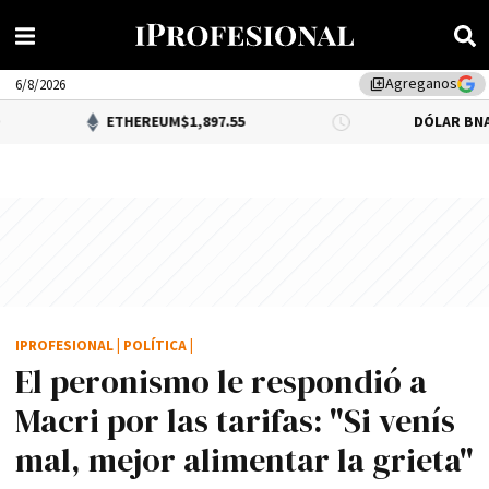
Agreganos
library_add
6/8/2026
ETHEREUM
$1,897.55
DÓLAR BNA
0.34%
$1,52
IPROFESIONAL
|
POLÍTICA
|
El peronismo le respondió a
Macri por las tarifas: "Si vení­s
mal, mejor alimentar la grieta"