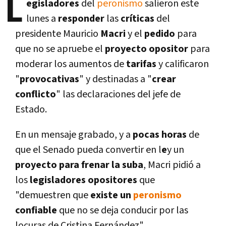
L
egisladores
del
peronismo
salieron este
lunes a
responder
las
crí­ticas
del
presidente Mauricio
Macri
y el
pedido
para
que no se apruebe el
proyecto opositor
para
moderar los aumentos de
tarifas
y calificaron
"
provocativas
" y destinadas a "
crear
conflicto
" las declaraciones del jefe de
Estado.
En un mensaje grabado, y a
pocas horas
de
que el Senado pueda convertir en l
e
y un
proyecto para frenar la suba
, Macri pidió a
los
legisladores opositores
que
"demuestren que
existe un
peronismo
confiable
que no se deja conducir por las
locuras de Cristina Fernández".