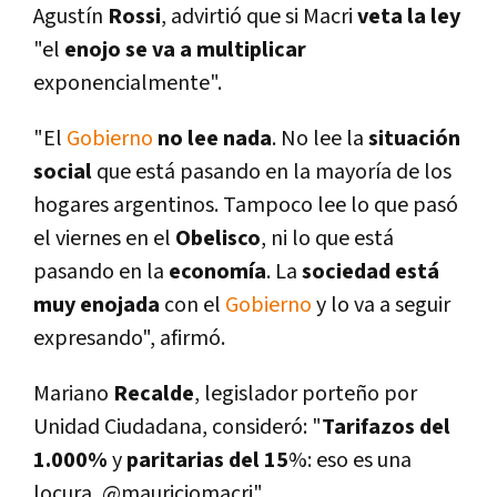
Agustí­n
Rossi
, advirtió que si Macri
veta la ley
"el
enojo se va a multiplicar
exponencialmente".
"El
Gobierno
no lee nada
. No lee la
situación
social
que está pasando en la mayorí­a de los
hogares argentinos. Tampoco lee lo que pasó
el viernes en el
Obelisco
, ni lo que está
pasando en la
economí­a
. La
sociedad está
muy enojada
con el
Gobierno
y lo va a seguir
expresando", afirmó.
Mariano
Recalde
, legislador porteño por
Unidad Ciudadana, consideró: "
Tarifazos del
1.000%
y
paritarias del 15
%: eso es una
locura, @mauriciomacri".