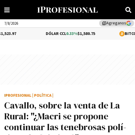
Agreganos
library_add
7/8/2026
DÓLAR CCL
0.33%
$1,580.75
BITCOIN
0.86%
$64
IPROFESIONAL
|
POLÍTICA
|
Cavallo, sobre la venta de La
Rural: "¿Macri se propone
continuar las tenebrosas polí­