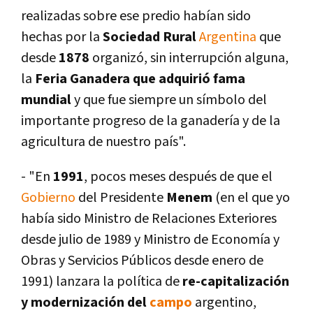
realizadas sobre ese predio habí­an sido
hechas por la
Sociedad Rural
Argentina
que
desde
1878
organizó, sin interrupción alguna,
la
Feria Ganadera que adquirió fama
mundial
y que fue siempre un sí­mbolo del
importante progreso de la ganaderí­a y de la
agricultura de nuestro paí­s".
- "En
1991
, pocos meses después de que el
Gobierno
del Presidente
Menem
(en el que yo
habí­a sido Ministro de Relaciones Exteriores
desde julio de 1989 y Ministro de Economí­a y
Obras y Servicios Públicos desde enero de
1991) lanzara la polí­tica de
re-capitalización
y modernización del
campo
argentino,