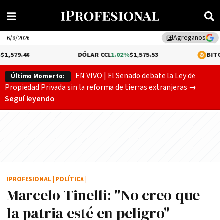
Agreganos
library_add
6/8/2026
DÓLAR CCL
1.02%
$1,575.53
BITCOIN
-0.08%
$6
EN VIVO | El Senado debate la Ley de
Último Momento:
Gobierno
Propiedad Privada sin la reforma de tierras extranjeras
→
Seguí leyendo
IPROFESIONAL
|
POLÍTICA
|
Marcelo Tinelli: "No creo que
la patria esté en peligro"