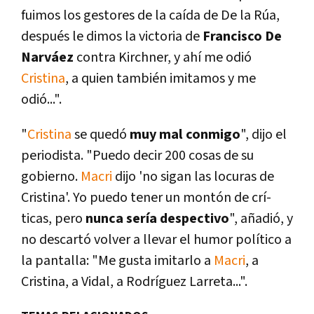
fuimos los gestores de la caí­da de De la Rúa,
después le dimos la victoria de
Francisco De
Narváez
contra Kirchner, y ahí­ me odió
Cristina
, a quien también imitamos y me
odió...".
"
Cristina
se quedó
muy mal conmigo
", dijo el
periodista. "Puedo decir 200 cosas de su
gobierno.
Macri
dijo 'no sigan las locuras de
Cristina'. Yo puedo tener un montón de crí­
ticas, pero
nunca serí­a despectivo
", añadió, y
no descartó volver a llevar el humor polí­tico a
la pantalla: "Me gusta imitarlo a
Macri
, a
Cristina, a Vidal, a Rodrí­guez Larreta...".