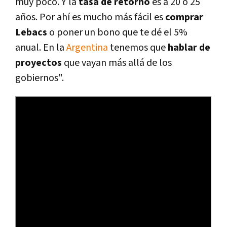
muy poco. Y la
tasa de retorno
es a 20 o 25
años. Por ahí­ es mucho más fácil es
comprar
Lebacs
o poner un bono que te dé el 5%
anual. En la
Argentina
tenemos que
hablar de
proyectos
que vayan más allá de los
gobiernos".