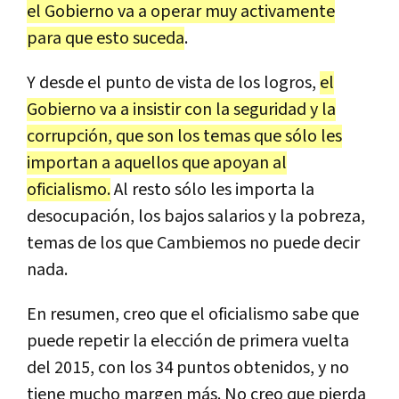
el
Gobierno
va
a
operar
muy
activamente
para
que
esto
suceda
.
Y
desde
el
punto
de
vista
de
los
logros
,
el
Gobierno
va
a
insistir
con
la
seguridad
y
la
corrupci
ó
n
,
que
son
los
temas
que
s
ó
lo
les
importan
a
aquellos
que
apoyan
al
oficialismo
.
Al
resto
s
ó
lo
les
importa
la
desocupaci
ó
n
,
los
bajos
salarios
y
la
pobreza
,
temas
de
los
que
Cambiemos
no
puede
decir
nada
.
En
resumen
,
creo
que
el
oficialismo
sabe
que
puede
repetir
la
elecci
ó
n
de
primera
vuelta
del
2015
,
con
los
34
puntos
obtenidos
,
y
no
tiene
mucho
margen
m
á
s
.
No
creo
que
pierda