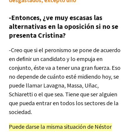
desgastados, excepto uno"
-Entonces, ¿ve muy escasas las
alternativas en la oposición si no se
presenta Cristina?
-
Creo
que
si
el
peronismo
se
pone
de
acuerdo
en
definir
un
candidato
y
lo
empuja
en
conjunto
, é
ste
va
a
tener
una
gran
fuerza
.
Eso
no
depende
de
cu
á
nto
est
é
midiendo
hoy
,
se
puede
llamar
Lavagna
,
Massa
,
U
ñ
ac
,
Schiaretti
o
el
que
sea
.
Tiene
que
ser
alguien
que
pueda
entrar
en
todos
los
sectores
de
la
sociedad
.
Puede
darse
la
misma
situaci
ó
n
de
N
é
stor