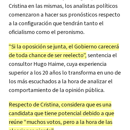
Cristina
en
las
mismas
,
los
analistas
pol
í
ticos
comenzaron
a
hacer
sus
pron
ó
sticos
respecto
a
la
configuraci
ó
n
que
tendr
á
n
tanto
el
oficialismo
como
el
peronismo
.
“
Si
la
oposici
ó
n
se
junta
,
el
Gobierno
carecer
á
de
toda
chance
de
ser
reelecto
”,
sentencia
el
consultor
Hugo
Haime
,
cuya
experiencia
superior
a
los
20
a
ñ
os
lo
transforma
en
uno
de
los
m
á
s
escuchados
a
la
hora
de
analizar
el
comportamiento
de
la
opini
ó
n
p
ú
blica
.
Respecto
de
Cristina
,
considera
que
es
una
candidata
que
tiene
potencial
debido
a
que
re
ú
ne
“
muchos
votos
,
pero
a
la
hora
de
las