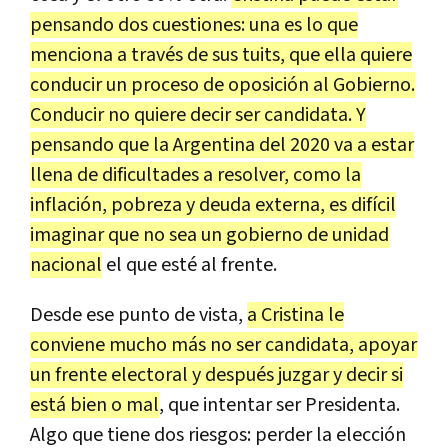
pensando
dos
cuestiones
:
una
es
lo
que
menciona
a
trav
é
s
de
sus
tuits
,
que
ella
quiere
conducir
un
proceso
de
oposici
ó
n
al
Gobierno
.
Conducir
no
quiere
decir
ser
candidata
.
Y
pensando
que
la
Argentina
del
2020
va
a
estar
llena
de
dificultades
a
resolver
,
como
la
inflaci
ó
n
,
pobreza
y
deuda
externa
,
es
dif
í
cil
imaginar
que
no
sea
un
gobierno
de
unidad
nacional
el
que
est
é
al
frente
.
Desde
ese
punto
de
vista
,
a
Cristina
le
conviene
mucho
m
á
s
no
ser
candidata
,
apoyar
un
frente
electoral
y
despu
é
s
juzgar
y
decir
si
est
á
bien
o
mal
,
que
intentar
ser
Presidenta
.
Algo
que
tiene
dos
riesgos
:
perder
la
elecci
ó
n