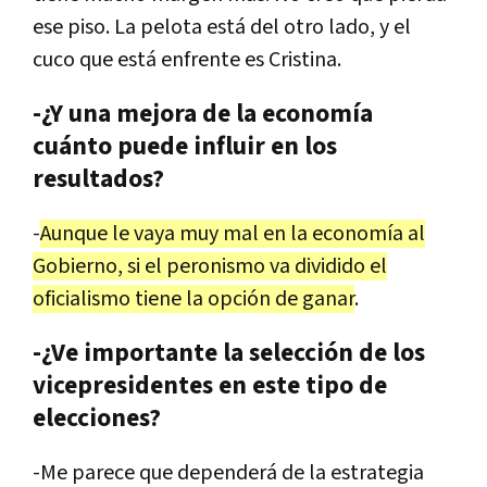
ese
piso
.
La
pelota
est
á
del
otro
lado
,
y
el
cuco
que
est
á
enfrente
es
Cristina
.
-¿Y una mejora de la economía
cuánto puede influir en los
resultados?
-
Aunque
le
vaya
muy
mal
en
la
econom
í
a
al
Gobierno
,
si
el
peronismo
va
dividido
el
oficialismo
tiene
la
opci
ó
n
de
ganar
.
-¿Ve importante la selección de los
vicepresidentes en este tipo de
elecciones?
-
Me
parece
que
depender
á
de
la
estrategia