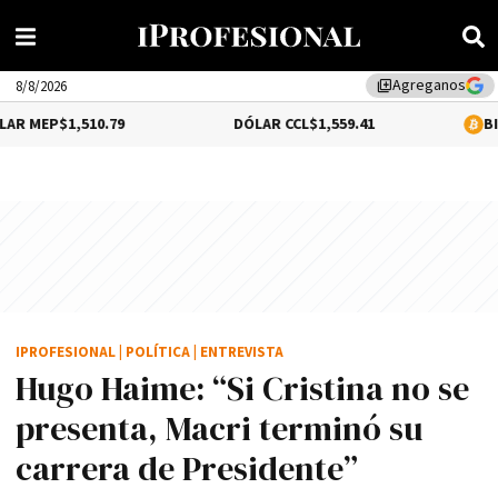
Agreganos
library_add
8/8/2026
1,510.79
DÓLAR CCL
$1,559.41
BITCOIN
0.5
IPROFESIONAL
|
POLÍTICA
|
ENTREVISTA
Hugo Haime: “Si Cristina no se
presenta, Macri terminó su
carrera de Presidente”