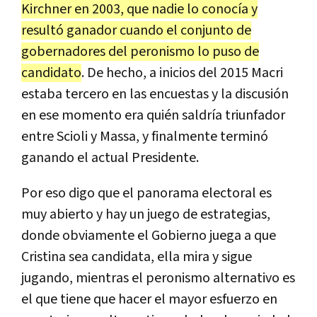
Kirchner
en
2003
,
que
nadie
lo
conoc
í
a
y
result
ó
ganador
cuando
el
conjunto
de
gobernadores
del
peronismo
lo
puso
de
candidato
.
De
hecho
,
a
inicios
del
2015
Macri
estaba
tercero
en
las
encuestas
y
la
discusi
ó
n
en
ese
momento
era
qui
é
n
saldr
í
a
triunfador
entre
Scioli
y
Massa
,
y
finalmente
termin
ó
ganando
el
actual
Presidente
.
Por
eso
digo
que
el
panorama
electoral
es
muy
abierto
y
hay
un
juego
de
estrategias
,
donde
obviamente
el
Gobierno
juega
a
que
Cristina
sea
candidata
,
ella
mira
y
sigue
jugando
,
mientras
el
peronismo
alternativo
es
el
que
tiene
que
hacer
el
mayor
esfuerzo
en