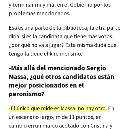
y
terminar
muy
mal
en
el
Gobierno
por
los
problemas
mencionados
.
Esa
es
una
parte
de
la
biblioteca
,
la
otra
parte
dir
í
a
:
si
es
la
candidata
que
tiene
m
á
s
votos
,
¿
por
qu
é
no
va
a
jugar
? É
sta
misma
duda
que
tengo
la
tiene
el
kirchnerismo
.
-Más allá del mencionado Sergio
Massa, ¿qué otros candidatos están
mejor posicionados en el
peronismo?
-
El
ú
nico
que
mide
es
Massa
,
no
hay
otro
.
En
un
escenario
largo
,
mide
11
puntos
,
en
cambio
en
un
marco
acotado
con
Cristina
y