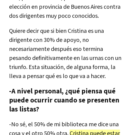
elecci
ó
n
en
provincia
de
Buenos
Aires
contra
dos
dirigentes
muy
poco
conocidos
.
Quiere
decir
que
si
bien
Cristina
es
una
dirigente
con
30
%
de
apoyo
,
no
necesariamente
despu
é
s
eso
termina
pesando
definitivamente
en
las
urnas
con
un
triunfo
.
Esta
situaci
ó
n
,
de
alguna
forma
,
la
lleva
a
pensar
qu
é
es
lo
que
va
a
hacer
.
-A nivel personal, ¿qué piensa qué
puede ocurrir cuando se presenten
las listas?
-
No
s
é,
el
50
%
de
mi
biblioteca
me
dice
una
cosa
y
el
otro
50
%
otra
.
Cristina
puede
estar