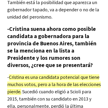
Tambi
é
n
est
á
la
posibilidad
que
aparezca
un
gobernador
tapado
,
va
a
depender
o
no
de
la
unidad
del
peronismo
.
-Cristina suena ahora como posible
candidata a gobernadora para la
provincia de Buenos Aires, también
se la menciona en la lista a
Presidente y los rumores son
diversos, ¿cree que se presentará?
-
Cristina
es
una
candidata
potencial
que
tiene
muchos
votos
,
pero
a
la
hora
de
las
elecciones
pierde
.
Sucedi
ó
cuando
eligi
ó
a
Scioli
para
2015
,
tambi
é
n
con
su
candidato
en
2013
y
ella
,
personalmente
,
perdi
ó
la
ú
ltima