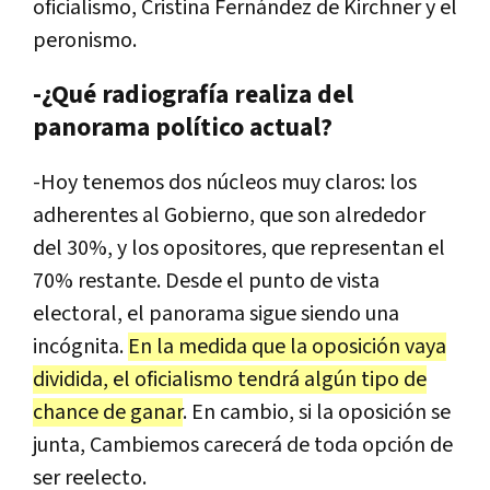
oficialismo
,
Cristina
Fern
á
ndez
de
Kirchner
y
el
peronismo
.
-¿Qué radiografía realiza del
panorama político actual?
-
Hoy
tenemos
dos
n
ú
cleos
muy
claros
:
los
adherentes
al
Gobierno
,
que
son
alrededor
del
30
%,
y
los
opositores
,
que
representan
el
70
%
restante
.
Desde
el
punto
de
vista
electoral
,
el
panorama
sigue
siendo
una
inc
ó
gnita
.
En
la
medida
que
la
oposici
ó
n
vaya
dividida
,
el
oficialismo
tendr
á
alg
ú
n
tipo
de
chance
de
ganar
.
En
cambio
,
si
la
oposici
ó
n
se
junta
,
Cambiemos
carecer
á
de
toda
opci
ó
n
de
ser
reelecto
.