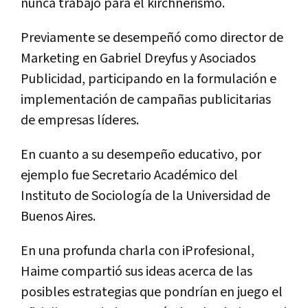
nunca
trabaj
ó
para
el
kirchnerismo
.
Previamente
se
desempe
ñó
como
director
de
Marketing
en
Gabriel
Dreyfus
y
Asociados
Publicidad
,
participando
en
la
formulaci
ó
n
e
implementaci
ó
n
de
campa
ñ
as
publicitarias
de
empresas
l
í
deres
.
En
cuanto
a
su
desempe
ñ
o
educativo
,
por
ejemplo
fue
Secretario
Acad
é
mico
del
Instituto
de
Sociolog
í
a
de
la
Universidad
de
Buenos
Aires
.
En
una
profunda
charla
con
iProfesional
,
Haime
comparti
ó
sus
ideas
acerca
de
las
posibles
estrategias
que
pondr
í
an
en
juego
el