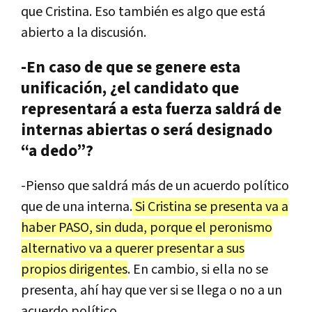
que
Cristina
.
Eso
tambi
é
n
es
algo
que
est
á
abierto
a
la
discusi
ó
n
.
-En caso de que se genere esta
unificación, ¿el candidato que
representará a esta fuerza saldrá de
internas abiertas o será designado
“a dedo”?
-
Pienso
que
saldr
á
m
á
s
de
un
acuerdo
pol
í
tico
que
de
una
interna
.
Si
Cristina
se
presenta
va
a
haber
PASO
,
sin
duda
,
porque
el
peronismo
alternativo
va
a
querer
presentar
a
sus
propios
dirigentes
.
En
cambio
,
si
ella
no
se
presenta
,
ah
í
hay
que
ver
si
se
llega
o
no
a
un
acuerdo
pol
í
tico
.