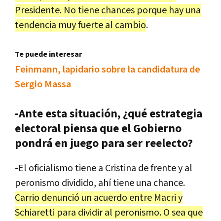
Presidente
.
No
tiene
chances
porque
hay
una
tendencia
muy
fuerte
al
cambio
.
Te puede interesar
Feinmann, lapidario sobre la candidatura de
Sergio Massa
-Ante esta situación, ¿qué estrategia
electoral piensa que el Gobierno
pondrá en juego para ser reelecto?
-
El
oficialismo
tiene
a
Cristina
de
frente
y
al
peronismo
dividido
,
ah
í
tiene
una
chance
.
Carrio
denunci
ó
un
acuerdo
entre
Macri
y
Schiaretti
para
dividir
al
peronismo
.
O
sea
que