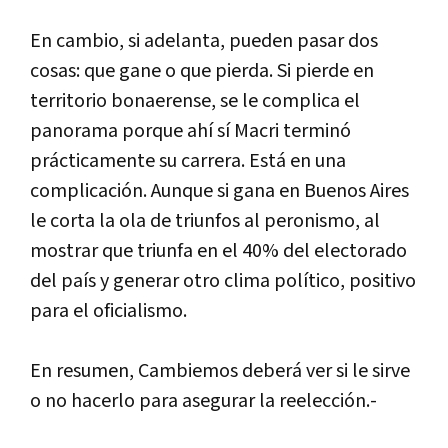
En
cambio
,
si
adelanta
,
pueden
pasar
dos
cosas
:
que
gane
o
que
pierda
.
Si
pierde
en
territorio
bonaerense
,
se
le
complica
el
panorama
porque
ah
í
s
í
Macri
termin
ó
pr
á
cticamente
su
carrera
.
Est
á
en
una
complicaci
ó
n
.
Aunque
si
gana
en
Buenos
Aires
le
corta
la
ola
de
triunfos
al
peronismo
,
al
mostrar
que
triunfa
en
el
40
%
del
electorado
del
pa
í
s
y
generar
otro
clima
pol
í
tico
,
positivo
para
el
oficialismo
.
En
resumen
,
Cambiemos
deber
á
ver
si
le
sirve
o
no
hacerlo
para
asegurar
la
reelecci
ó
n
.-