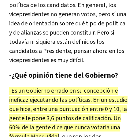
pol
í
tica
de
los
candidatos
.
En
general
,
los
vicepresidentes
no
generan
votos
,
pero
s
í
una
idea
de
orientaci
ó
n
sobre
qu
é
tipo
de
pol
í
tica
y
de
alianzas
se
pueden
constituir
.
Pero
si
todav
í
a
ni
siquiera
est
á
n
definidos
los
candidatos
a
Presidente
,
pensar
ahora
en
los
vicepresidentes
es
muy
dif
í
cil
.
-¿Qué opinión tiene del Gobierno?
-
Es
un
Gobierno
errado
en
su
concepci
ó
n
e
ineficaz
ejecutando
las
pol
í
ticas
.
En
un
estudio
que
hice
,
entre
una
puntuaci
ó
n
entre
0
y
10
,
la
gente
le
pone
3
,
6
puntos
de
calificaci
ó
n
.
Un
60
%
de
la
gente
dice
que
nunca
votar
í
a
una
f
ó
rmula
Macri
-
Vidal
,
que
son
los
dos