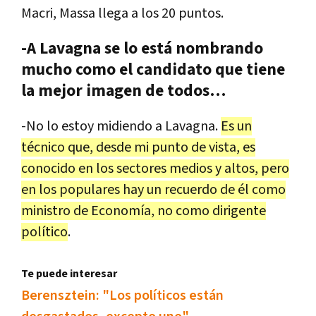
Macri
,
Massa
llega
a
los
20
puntos
.
-
A Lavagna se lo está nombrando
mucho como el candidato que tiene
la mejor imagen de todos…
-
No
lo
estoy
midiendo
a
Lavagna
.
Es
un
t
é
cnico
que
,
desde
mi
punto
de
vista
,
es
conocido
en
los
sectores
medios
y
altos
,
pero
en
los
populares
hay
un
recuerdo
de
é
l
como
ministro
de
Econom
í
a
,
no
como
dirigente
pol
í
tico
.
Te puede interesar
Berensztein: "Los políticos están