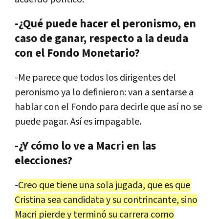
-¿Qué puede hacer el peronismo, en
caso de ganar, respecto a la deuda
con el Fondo Monetario?
-
Me
parece
que
todos
los
dirigentes
del
peronismo
ya
lo
definieron
:
van
a
sentarse
a
hablar
con
el
Fondo
para
decirle
que
as
í
no
se
puede
pagar
.
As
í
es
impagable
.
-¿Y cómo lo ve a Macri en las
elecciones?
-
Creo
que
tiene
una
sola
jugada
,
que
es
que
Cristina
sea
candidata
y
su
contrincante
,
sino
Macri
pierde
y
termin
ó
su
carrera
como