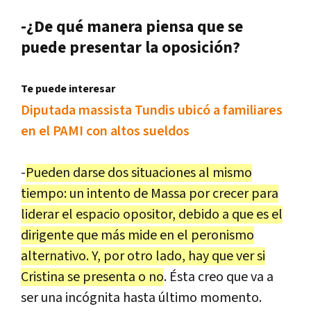
-¿De qué manera piensa que se
puede presentar la oposición?
Te puede interesar
Diputada massista Tundis ubicó a familiares
en el PAMI con altos sueldos
-
Pueden
darse
dos
situaciones
al
mismo
tiempo
:
un
intento
de
Massa
por
crecer
para
liderar
el
espacio
opositor
,
debido
a
que
es
el
dirigente
que
m
á
s
mide
en
el
peronismo
alternativo
.
Y
,
por
otro
lado
,
hay
que
ver
si
Cristina
se
presenta
o
no
. É
sta
creo
que
va
a
ser
una
inc
ó
gnita
hasta
ú
ltimo
momento
.