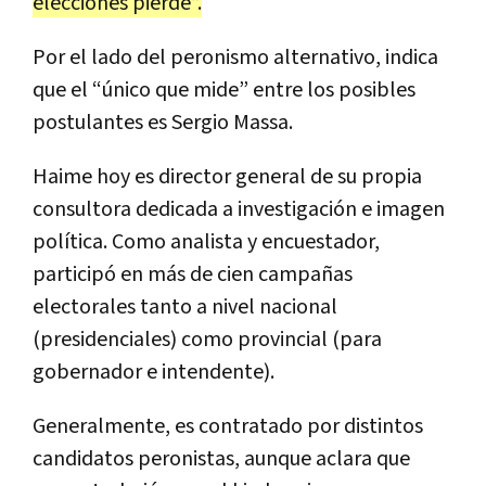
elecciones
pierde
”.
Por
el
lado
del
peronismo
alternativo
,
indica
que
el
“ú
nico
que
mide
”
entre
los
posibles
postulantes
es
Sergio
Massa
.
Haime
hoy
es
director
general
de
su
propia
consultora
dedicada
a
investigaci
ó
n
e
imagen
pol
í
tica
.
Como
analista
y
encuestador
,
particip
ó
en
m
á
s
de
cien
campa
ñ
as
electorales
tanto
a
nivel
nacional
(
presidenciales
)
como
provincial
(
para
gobernador
e
intendente
).
Generalmente
,
es
contratado
por
distintos
candidatos
peronistas
,
aunque
aclara
que