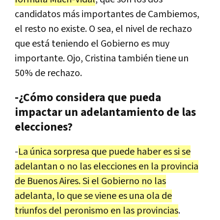
candidatos
m
á
s
importantes
de
Cambiemos
,
el
resto
no
existe
.
O
sea
,
el
nivel
de
rechazo
que
est
á
teniendo
el
Gobierno
es
muy
importante
.
Ojo
,
Cristina
tambi
é
n
tiene
un
50
%
de
rechazo
.
-¿Cómo considera que pueda
impactar un adelantamiento de las
elecciones?
-
La
ú
nica
sorpresa
que
puede
haber
es
si
se
adelantan
o
no
las
elecciones
en
la
provincia
de
Buenos
Aires
.
Si
el
Gobierno
no
las
adelanta
,
lo
que
se
viene
es
una
ola
de
triunfos
del
peronismo
en
las
provincias
.