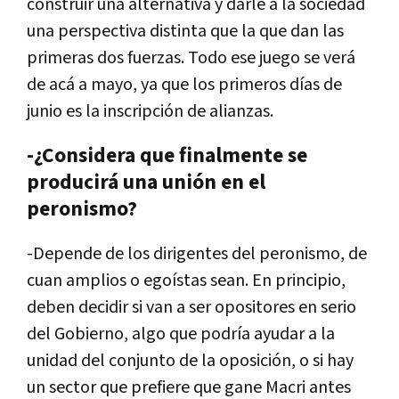
construir
una
alternativa
y
darle
a
la
sociedad
una
perspectiva
distinta
que
la
que
dan
las
primeras
dos
fuerzas
.
Todo
ese
juego
se
ver
á
de
ac
á
a
mayo
,
ya
que
los
primeros
d
í
as
de
junio
es
la
inscripci
ó
n
de
alianzas
.
-¿Considera que finalmente se
producirá una unión en el
peronismo?
-
Depende
de
los
dirigentes
del
peronismo
,
de
cuan
amplios
o
ego
í
stas
sean
.
En
principio
,
deben
decidir
si
van
a
ser
opositores
en
serio
del
Gobierno
,
algo
que
podr
í
a
ayudar
a
la
unidad
del
conjunto
de
la
oposici
ó
n
,
o
si
hay
un
sector
que
prefiere
que
gane
Macri
antes