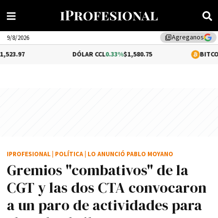
Agreganos
library_add
9/8/2026
DÓLAR CCL
0.33%
$1,580.75
BITCOIN
0.86%
$64
IPROFESIONAL
|
POLÍTICA
|
LO ANUNCIÓ PABLO MOYANO
Gremios "combativos" de la
CGT y las dos CTA convocaron
a un paro de actividades para