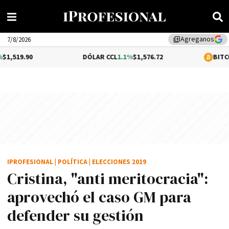
Agreganos
library_add
7/8/2026
DÓLAR CCL
1.1%
$1,576.72
BITCOIN
0.05%
$6
IPROFESIONAL
|
POLÍTICA
|
ELECCIONES 2019
Cristina, "anti meritocracia":
aprovechó el caso GM para
defender su gestión