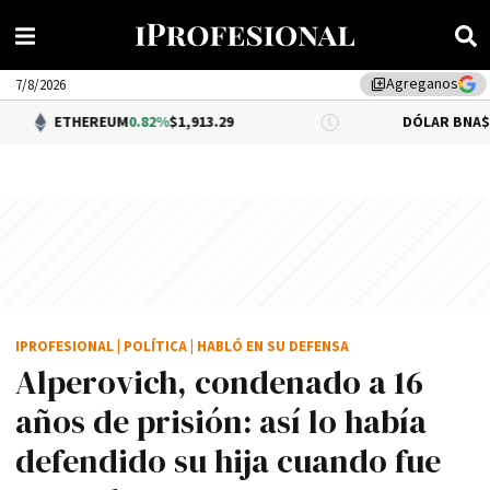
Agreganos
library_add
7/8/2026
EREUM
0.82%
$1,913.29
DÓLAR BNA
$1,520.00
IPROFESIONAL
|
POLÍTICA
|
HABLÓ EN SU DEFENSA
Alperovich, condenado a 16
años de prisión: así lo había
defendido su hija cuando fue