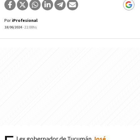
Por
iProfesional
18/06/2024
- 21:00hs
l ex gobernador de Tucumán
José