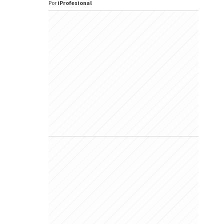
Por
iProfesional