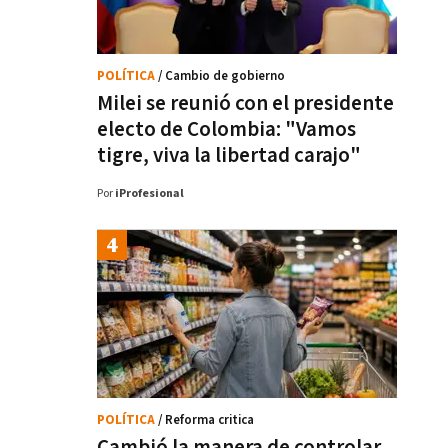
POLÍTICA
/ Cambio de gobierno
Milei se reunió con el presidente
electo de Colombia: "Vamos
tigre, viva la libertad carajo"
Por
iProfesional
POLÍTICA
/ Reforma critica
Cambió la manera de controlar