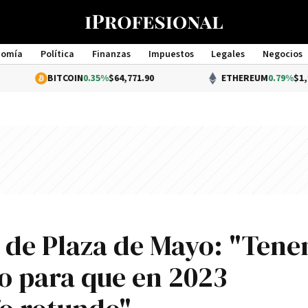
nomía
Política
Finanzas
Impuestos
Legales
Negocios
Management
TCOIN
0.35%
$64,771.90
ETHEREUM
0.79%
$1,912.60
o de Plaza de Mayo: "Ten
io para que en 2023