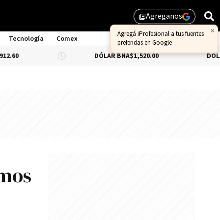
Agreganos
library_add
Tecnología
Comex
DÓLAR BNA
$1,520.00
DÓLAR BLUE
-0.66
emos