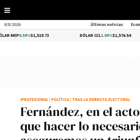
8/8/2026
Últimas noticias
Eco
9%
$1,519.73
DÓLAR CCL
1.09%
$1,576.54
BI
IPROFESIONAL
|
POLÍTICA
|
TRAS LA DERROTA ELECTORAL
Fernández, en el act
que hacer lo necesar