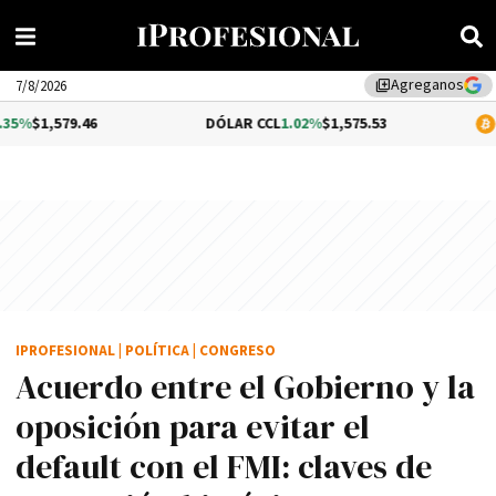
Agreganos
library_add
7/8/2026
46
DÓLAR CCL
1.02%
$1,575.53
BITCOIN
$64,
IPROFESIONAL
|
POLÍTICA
|
CONGRESO
Acuerdo entre el Gobierno y la
oposición para evitar el
default con el FMI: claves de