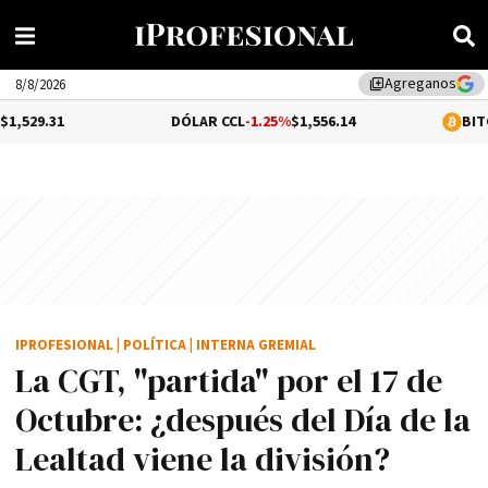
Agreganos
library_add
8/8/2026
DÓLAR CCL
-1.25%
$1,556.14
BITCOIN
0.01%
$6
IPROFESIONAL
|
POLÍTICA
|
INTERNA GREMIAL
La CGT, "partida" por el 17 de
Octubre: ¿después del Día de la
Lealtad viene la división?