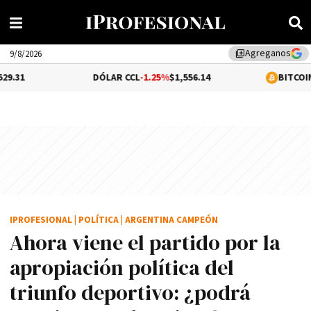
Agreganos
library_add
9/8/2026
DÓLAR CCL
-1.25%
$1,556.14
BITCOIN
0.21%
$64,911
IPROFESIONAL
|
POLÍTICA
|
ARGENTINA CAMPEÓN
Ahora viene el partido por la
apropiación política del
triunfo deportivo: ¿podrá