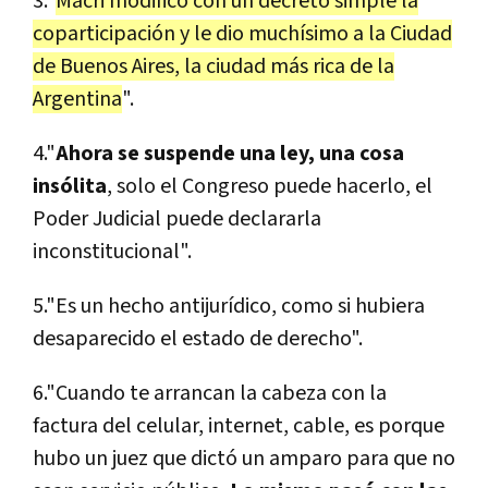
3."
Macri modificó con un decreto simple la
coparticipación y le dio muchísimo a la Ciudad
de Buenos Aires, la ciudad más rica de la
Argentina
".
4."
Ahora se suspende una ley, una cosa
insólita
, solo el Congreso puede hacerlo, el
Poder Judicial puede declararla
inconstitucional".
5."Es un hecho antijurídico, como si hubiera
desaparecido el estado de derecho".
6."Cuando te arrancan la cabeza con la
factura del celular, internet, cable, es porque
hubo un juez que dictó un amparo para que no