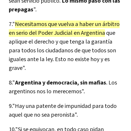
sean servicio público.
Lo mismo pasó con las
prepagas
".
7."
Necesitamos que vuelva a haber un árbitro
en serio del Poder Judicial en Argentina
que
aplique el derecho y que tenga la garantía
para todos los ciudadanos de que todos son
iguales ante la ley. Esto no existe hoy y es
grave".
8."
Argentina y democracia, sin mafias
. Los
argentinos nos lo merecemos".
9."Hay una patente de impunidad para todo
aquel que no sea peronista".
10."Si se equivocan, en todo caso pidan