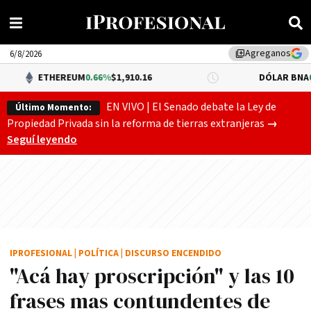
Agreganos
library_add
6/8/2026
HEREUM
0.66%
$1,910.16
DÓLAR BNA
0.34%
$1,520
EN VIVO | El Senado debate la Ley de
Último Momento:
Gobierno
Propiedad Privada sin la reforma de tierras extranjeras
→
Seguí leyendo
IPROFESIONAL
|
POLÍTICA
|
DISCURSO ENCENDIDO
"Acá hay proscripción" y las 10
frases mas contundentes de