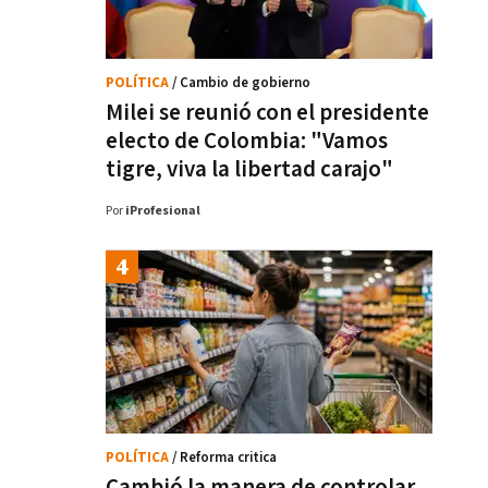
POLÍTICA
/ Cambio de gobierno
Milei se reunió con el presidente
electo de Colombia: "Vamos
tigre, viva la libertad carajo"
Por
iProfesional
POLÍTICA
/ Reforma critica
Cambió la manera de controlar