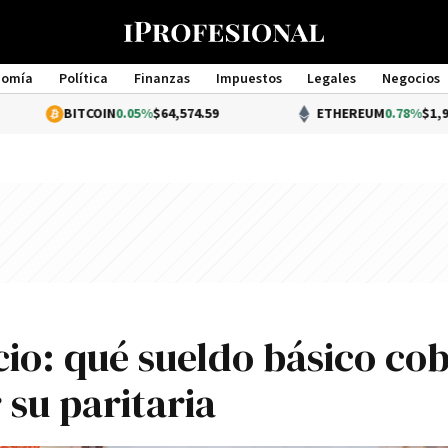
nomía
Política
Finanzas
Impuestos
Legales
Negocios
Management
COIN
0.05%
$64,574.59
ETHEREUM
0.78%
$1,912.46
o: qué sueldo básico co
 su paritaria