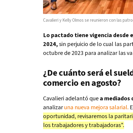
Cavalieri y Kelly Olmos se reunieron con las patro
Lo pactado tiene vigencia desde el
2024,
sin perjuicio de lo cual las p
octubre de 2023 para analizar las v
¿De cuánto será el sue
comercio en agosto?
Cavalieri adelantó que
a mediados d
analizar
una nueva mejora salarial.
E
oportunidad, revisaremos la paritar
los trabajadores y trabajadoras".