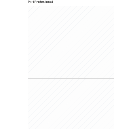
Por
iProfesional