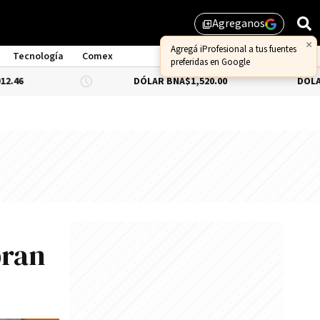
Agreganos
library_add
Tecnología
Comex
DÓLAR BNA
$1,520.00
DÓLAR BLUE
-0.66%
bran