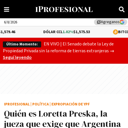
Agreganos
library_add
6/8/2026
DÓLAR CCL
1.02%
$1,575.53
BITCOIN
-0.13%
$64
EN VIVO | El Senado debate la Ley de
Último Momento:
Gobierno
Propiedad Privada sin la reforma de tierras extranjeras
→
Seguí leyendo
IPROFESIONAL
|
POLÍTICA
|
EXPROPIACIÓN DE YPF
Quién es Loretta Preska, la
jueza que exige que Argentina