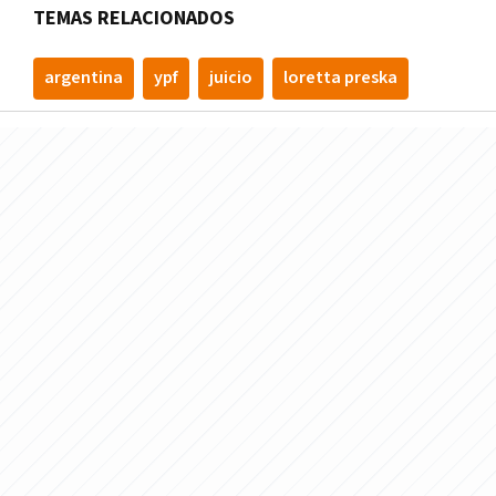
TEMAS RELACIONADOS
argentina
ypf
juicio
loretta preska