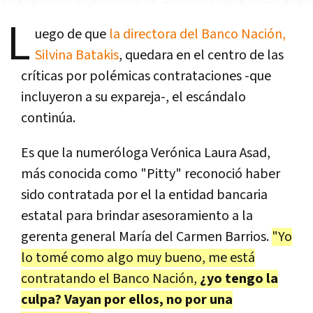
L
uego de que
la directora del Banco Nación,
Silvina Batakis
, quedara en el centro de las
críticas por polémicas contrataciones -que
incluyeron a su expareja-, el escándalo
continúa.
Es que la numeróloga Verónica Laura Asad,
más conocida como "Pitty" reconoció haber
sido contratada por el la entidad bancaria
estatal para brindar asesoramiento a la
gerenta general María del Carmen Barrios.
"Yo
lo tomé como algo muy bueno, me está
contratando el Banco Nación,
¿yo tengo la
culpa? Vayan por ellos, no por una