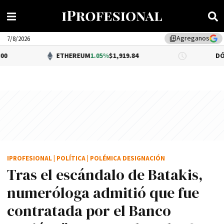
Agreganos
library_add
7/8/2026
ETHEREUM
1.05%
$1,919.84
DÓLAR BNA
$
IPROFESIONAL
|
POLÍTICA
|
POLÉMICA DESIGNACIÓN
Tras el escándalo de Batakis,
numeróloga admitió que fue
contratada por el Banco