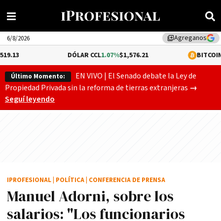
Agreganos
library_add
6/8/2026
DÓLAR CCL
1.07%
$1,576.21
BITCOIN
0.29%
$64,73
EN VIVO | El Senado debate la Ley de
Último Momento:
El Senado
Propiedad Privada sin la reforma de tierras extranjeras
→
Seguí leyendo
IPROFESIONAL
|
POLÍTICA
|
CONFERENCIA DE PRENSA
Manuel Adorni, sobre los
salarios: "Los funcionarios