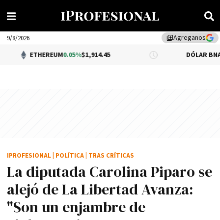
Agreganos
library_add
9/8/2026
THEREUM
0.05%
$1,914.45
DÓLAR BNA
$1,520.00
IPROFESIONAL
|
POLÍTICA
|
TRAS CRÍTICAS
La diputada Carolina Piparo se
alejó de La Libertad Avanza:
"Son un enjambre de