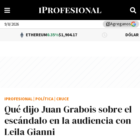
Agreganos
library_add
9/8/2026
ETHEREUM
0.35%
$1,904.17
DÓLAR BNA
$1,520.0
IPROFESIONAL
|
POLÍTICA
|
CRUCE
Qué dijo Juan Grabois sobre el
escándalo en la audiencia con
Leila Gianni