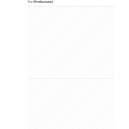
Por
iProfesional