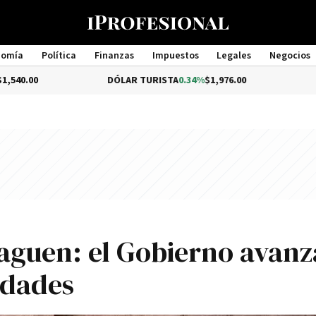
nomía
Política
Finanzas
Impuestos
Legales
Negocios
Management
DÓLAR TURISTA
0.34%
$1,976.00
DÓLAR ME
paguen: el Gobierno avanz
idades