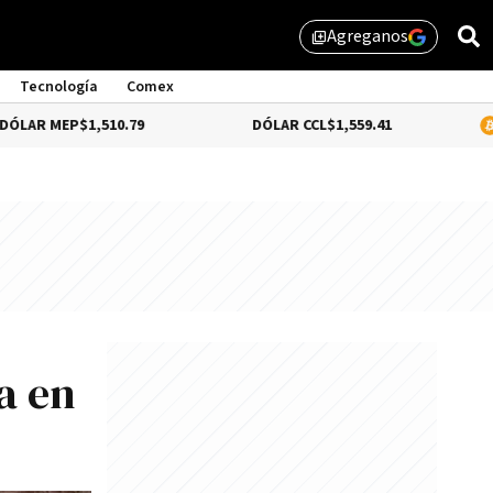
Agreganos
library_add
Tecnología
Comex
P
$1,510.79
DÓLAR CCL
$1,559.41
BITCOIN
0
a en