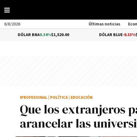
6/8/2026
Últimas noticias
Eco
ÓLAR BNA
0.34%
$1,520.00
DÓLAR BLUE
-0.33%
$1,540.00
IPROFESIONAL
|
POLÍTICA
|
EDUCACIÓN
Que los extranjeros 
arancelar las univers