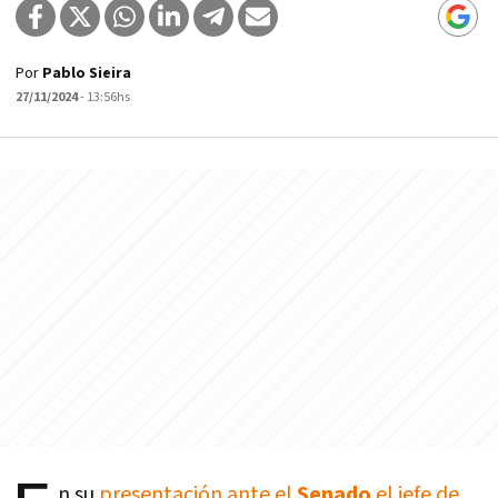
Por
Pablo Sieira
27/11/2024
- 13:56hs
n su
presentación ante el
Senado
el jefe de