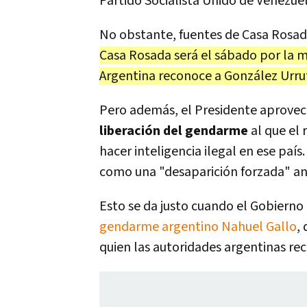
Partido Socialista Unido de Venezue
No obstante, fuentes de Casa Rosa
Casa Rosada será el sábado por la ma
Argentina reconoce a González Urru
Pero además, el Presidente aprovec
liberación del gendarme
al que el
hacer inteligencia ilegal en ese país
como una "desaparición forzada" ant
Esto se da justo cuando el Gobiern
gendarme argentino Nahuel Gallo
,
quien las autoridades argentinas re