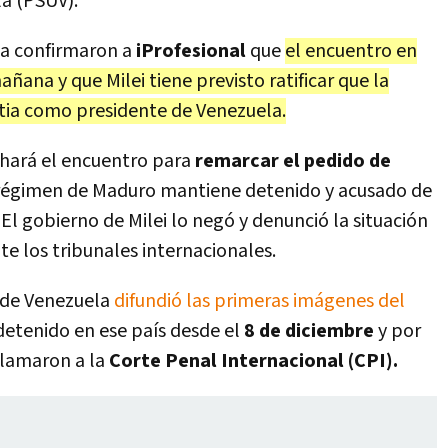
la (PSUV).
da confirmaron a
iProfesional
que
el encuentro en
ñana y que Milei tiene previsto ratificar que la
tia como presidente de Venezuela.
hará el encuentro para
remarcar el pedido de
 régimen de Maduro mantiene detenido y acusado de
. El gobierno de Milei lo negó y denunció la situación
e los tribunales internacionales.
o de Venezuela
difundió las primeras imágenes del
 detenido en ese país desde el
8 de diciembre
y por
clamaron a la
Corte Penal Internacional (CPI).