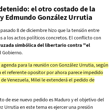
detenido: el otro costado de la
i y Edmundo González Urrutia
pasado 8 de diciembre hizo que la tensión entre
 a los actos políticos concretos. El conflicto con
ruzada simbólica del libertario contra "el
l Gobierno.
a agenda para la reunión con González Urrutia, según
en el referente opositor por ahora parece impedido
l de Venezuela, Milei le extenderá el pedido de
to de ese nuevo pedido es Maduro y el objetivo del
ez Urrutia en este tema es ejercer una presión