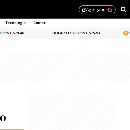
Agreganos
library_add
Tecnología
Comex
46
DÓLAR CCL
1.02%
$1,575.53
BITCOIN
-0.
do