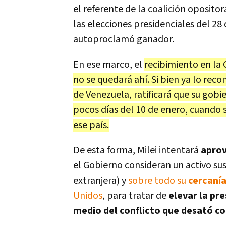
el referente de la coalición oposito
las elecciones presidenciales del 28
autoproclamó ganador.
En ese marco, el
recibimiento en la 
no se quedará ahí. Si bien ya lo re
de Venezuela, ratificará que su gobi
pocos días del 10 de enero, cuando s
ese país.
De esta forma, Milei intentará
aprov
el Gobierno consideran un activo su
extranjera) y
sobre todo su
cercaní
Unidos
, para tratar de
elevar la pr
medio del conflicto que desató co