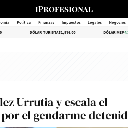
nomía
Política
Finanzas
Impuestos
Legales
Negocios
Management
DÓLAR TURISTA
$1,976.00
DÓLAR MEP
4.35%
$1,579.
lez Urrutia y escala el
 por el gendarme deteni