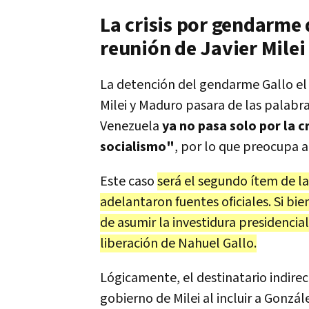
La crisis por gendarme 
reunión de Javier Mile
La detención del gendarme Gallo el 
Milei y Maduro pasara de las palabras
Venezuela
ya no pasa solo por la c
socialismo"
, por lo que preocupa a
Este caso
será el segundo ítem de l
adelantaron fuentes oficiales. Si bi
de asumir la investidura presidencia
liberación de Nahuel Gallo.
Lógicamente, el destinatario indirec
gobierno de Milei al incluir a Gonzál