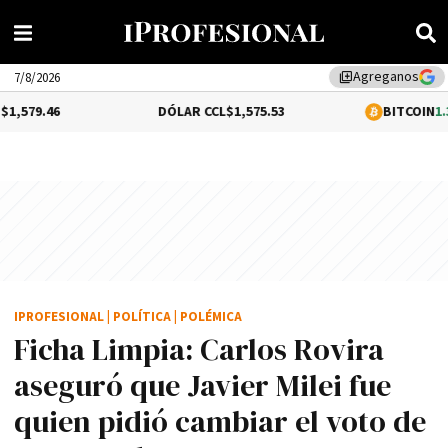
Agreganos
library_add
7/8/2026
6
DÓLAR CCL
$1,575.53
BITCOIN
1.31%
$65,
IPROFESIONAL
|
POLÍTICA
|
POLÉMICA
Ficha Limpia: Carlos Rovira
aseguró que Javier Milei fue
quien pidió cambiar el voto de