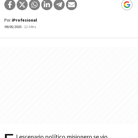
Por
iProfesional
09/05/2025
- 12:34hs
l escenario político misionero se vio