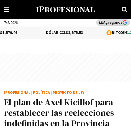
Agreganos
library_add
7/8/2026
6
DÓLAR CCL
$1,575.53
BITCOIN
1.31%
$65,1
IPROFESIONAL
|
POLÍTICA
|
PROYECTO DE LEY
El plan de Axel Kicillof para
restablecer las reelecciones
indefinidas en la Provincia