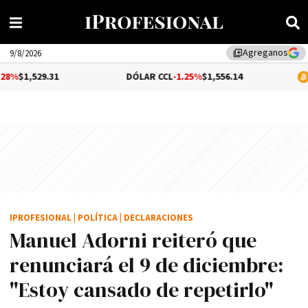
Agreganos
library_add
9/8/2026
31
DÓLAR CCL
-1.25%
$1,556.14
BITCOIN
$6
IPROFESIONAL
|
POLÍTICA
|
DECLARACIONES
Manuel Adorni reiteró que
renunciará el 9 de diciembre:
"Estoy cansado de repetirlo"