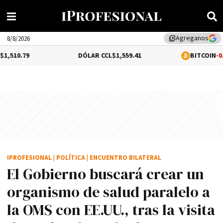
Agreganos
library_add
8/8/2026
DÓLAR CCL
$1,559.41
BITCOIN
-0.02%
$64,52
IPROFESIONAL
|
POLÍTICA
|
ENCUENTRO BILATERAL
El Gobierno buscará crear un
organismo de salud paralelo a
la OMS con EE.UU., tras la visita