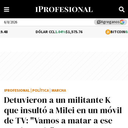
Agreganos
library_add
6/8/2026
DÓLAR CCL
1.04%
$1,575.76
BITCOIN
0.29%
$64,730
IPROFESIONAL
|
POLÍTICA
|
MARCHA
Detuvieron a un militante K
que insultó a Milei en un móvil
de TV: "Vamos a matar a ese