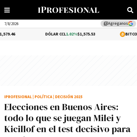
Agreganos
library_add
7/8/2026
DÓLAR CCL
1.02%
$1,575.53
BITCOIN
-0.31%
$64,
IPROFESIONAL
|
POLÍTICA
|
DECISIÓN 2025
Elecciones en Buenos Aires:
todo lo que se juegan Milei y
Kicillof en el test decisivo para