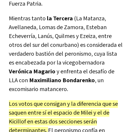
Fuerza Patria.
Mientras tanto
la Tercera
(La Matanza,
Avellaneda, Lomas de Zamora, Esteban
Echeverría, Lanús, Quilmes y Ezeiza, entre
otros del sur del conurbano) es considerada el
verdadero bastión del peronismo, cuya lista
es encabezada por la vicegobernadora
Verónica Magario
y enfrenta el desafío de
LLA con
Maximiliano Bondarenko
, un
excomisario matancero.
Los votos que consigan y la diferencia que se
saquen entre sí el espacio de Milei y el de
Kicillof en estas dos secciones serán
determinantes.
El peronismo confía en