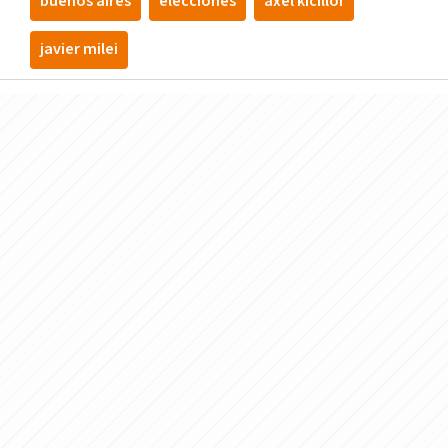
buenos aires
elecciones
axel kicillof
javier milei