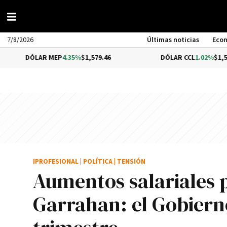
7/8/2026
Últimas noticias
Eco
AR MEP
4.35%
$1,579.46
DÓLAR CCL
1.02%
$1,575.53
IPROFESIONAL
|
POLÍTICA
|
TENSIÓN
Aumentos salariales p
Garrahan: el Gobierno