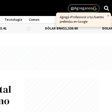
Agreganos
library_add
Tecnología
Comex
DÓLAR BNA
$1,520.00
DÓLAR BLUE
-0.66
tal
imo