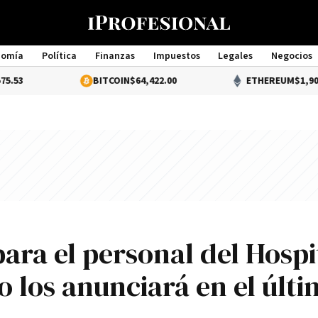
nomía
Política
Finanzas
Impuestos
Legales
Negocios
Management
BITCOIN
$64,422.00
ETHEREUM
$1,903.41
ara el personal del Hospi
 los anunciará en el últ