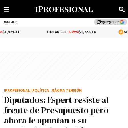
Agreganos
library_add
8/8/2026
DÓLAR CCL
-1.25%
$1,556.14
BITCOIN
0.01%
$
IPROFESIONAL
|
POLÍTICA
|
MÁXIMA TENSIÓN
Diputados: Espert resiste al
frente de Presupuesto pero
ahora le apuntan a su